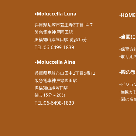
▪︎Moluccella Luna
-HOME
兵庫県尼崎市若王寺2丁目14-7
阪急電車神戸園田駅
-当園
JR福知山線塚口駅 徒歩15分
TEL:06-6499-1839
-保育方
-取り組
▪︎Moluccella Aina
-園の
兵庫県尼崎市口田中2丁目5番12
阪急電車神戸線園田駅
-ビジョ
JR福知山線塚口駅
-当園が
徒歩15分～20分
-園の名
TEL:06-6498-1839