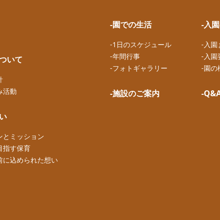
-園での生活
-入
-1日のスケジュール
-入
-年間行事
-入園
について
-フォトギャラリー
-園の
針
み活動
-施設のご案内
-Q&
想い
ンとミッション
目指す保育
前に込められた想い