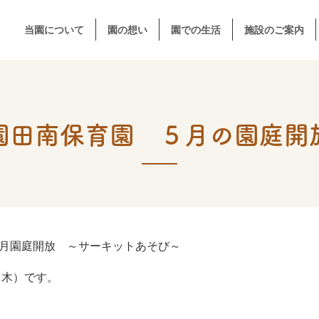
当園について
園の想い
園での生活
施設のご案内
園田南保育園 ５月の園庭開
月園庭開放 ～サーキットあそび～
（木）です。