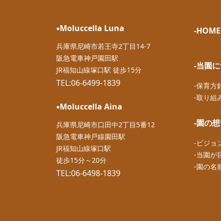
▪︎Moluccella Luna
-HOME
兵庫県尼崎市若王寺2丁目14-7
阪急電車神戸園田駅
-当園
JR福知山線塚口駅 徒歩15分
TEL:06-6499-1839
-保育方
-取り組
▪︎Moluccella Aina
-園の
兵庫県尼崎市口田中2丁目5番12
阪急電車神戸線園田駅
-ビジョ
JR福知山線塚口駅
-当園が
徒歩15分～20分
-園の名
TEL:06-6498-1839