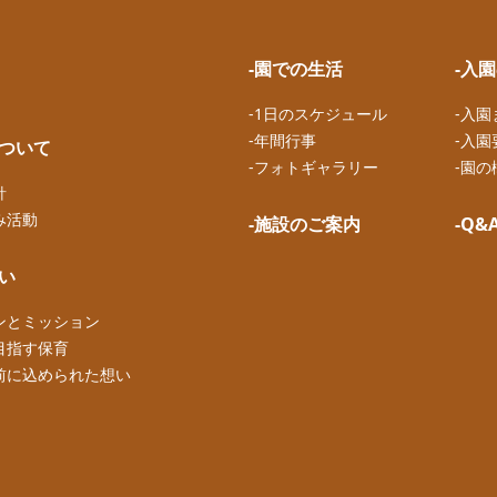
-園での生活
-入
-1日のスケジュール
-入
-年間行事
-入園
について
-フォトギャラリー
-園の
針
み活動
-施設のご案内
-Q&
想い
ンとミッション
目指す保育
前に込められた想い