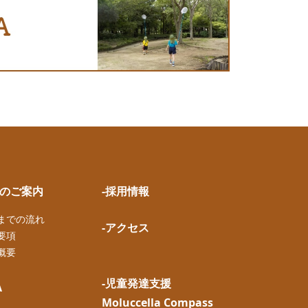
園のご案内
-採用情報
園までの流れ
-アクセス
要項
概要
-児童発達支援
A
Moluccella Compass