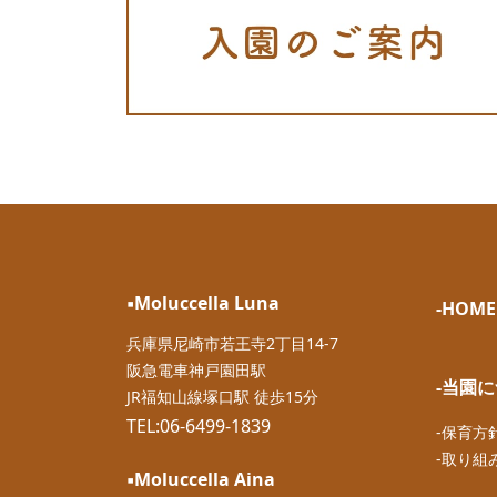
▪︎Moluccella Luna
-HOME
兵庫県尼崎市若王寺2丁目14-7
阪急電車神戸園田駅
-当園
JR福知山線塚口駅 徒歩15分
TEL:06-6499-1839
-保育方
-取り組
▪︎Moluccella Aina