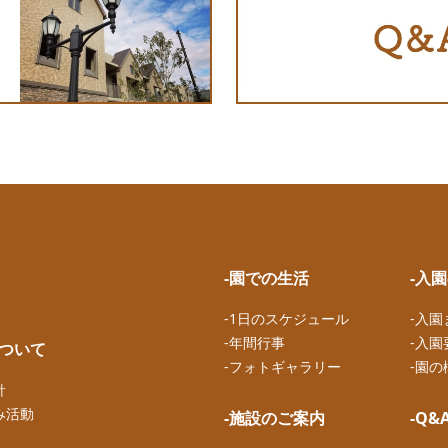
-園での生活
-入
-1日のスケジュール
-入
-年間行事
-入園
について
-フォトギャラリー
-園の
針
み活動
-施設のご案内
-Q&