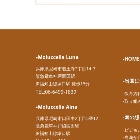
▪︎Moluccella Luna
-HOME
兵庫県尼崎市若王寺2丁目14-7
阪急電車神戸園田駅
-当園
JR福知山線塚口駅 徒歩15分
TEL:06-6499-1839
-保育方
-取り組
▪︎Moluccella Aina
-園の
兵庫県尼崎市口田中2丁目5番12
阪急電車神戸線園田駅
-ビジョ
JR福知山線塚口駅
-当園が