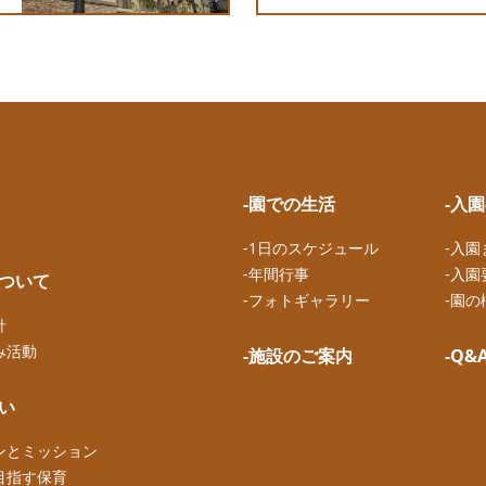
-園での生活
-入
-1日のスケジュール
-入
-年間行事
-入園
について
-フォトギャラリー
-園の
針
み活動
-施設のご案内
-Q&
想い
ンとミッション
目指す保育